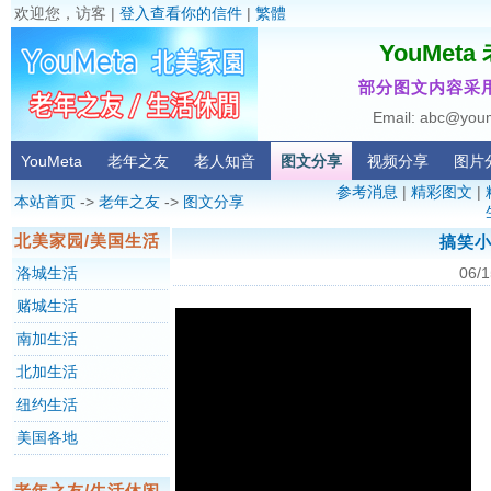
欢迎您，访客 |
登入查看你的信件
|
繁體
YouMet
部分图文内容采用
Email: abc@you
YouMeta
老年之友
老人知音
图文分享
视频分享
图片
参考消息
|
精彩图文
|
本站首页
->
老年之友
->
图文分享
北美家园/美国生活
搞笑小
洛城生活
06/1
赌城生活
南加生活
北加生活
纽约生活
美国各地
老年之友/生活休闲