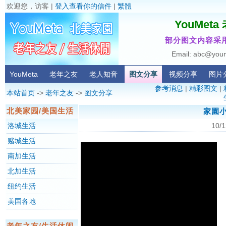
欢迎您，访客 |
登入查看你的信件
|
繁體
YouMet
部分图文内容采用
Email: abc@you
YouMeta
老年之友
老人知音
图文分享
视频分享
图片
参考消息
|
精彩图文
|
本站首页
->
老年之友
->
图文分享
北美家园/美国生活
家園小
洛城生活
10/1
赌城生活
南加生活
北加生活
纽约生活
美国各地
老年之友/生活休闲