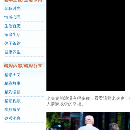
金秋时光
情感心理
生活百态
家庭生活
休闲茶馆
健康养生
精彩内容/精彩分享
精彩图文
精彩故事
精彩话题
老夫妻的浪漫有很多種，看看這對老夫妻，
精彩视频
人夢寐以求的幸福。
幽默搞笑
参考消息