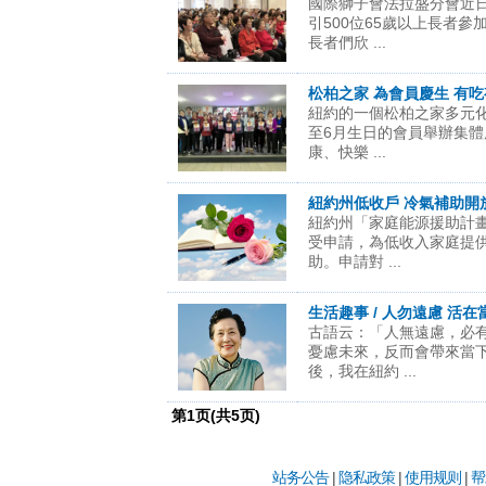
國際獅子會法拉盛分會近
引500位65歲以上長者
長者們欣 ...
松柏之家 為會員慶生 有
紐約的一個松柏之家多元
至6月生日的會員舉辦集
康、快樂 ...
紐約州低收戶 冷氣補助開
紐約州「家庭能源援助計畫
受申請，為低收入家庭提
助。申請對 ...
生活趣事 / 人勿遠慮 活在
古語云：「人無遠慮，必
憂慮未來，反而會帶來當
後，我在紐約 ...
第
1
页(共
5
页)
站务公告
|
隐私政策
|
使用规则
|
帮