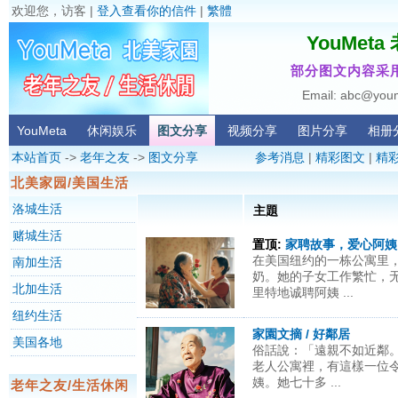
欢迎您，访客 |
登入查看你的信件
|
繁體
YouMet
部分图文内容采用
Email: abc@you
YouMeta
休闲娱乐
图文分享
视频分享
图片分享
相册
本站首页
->
老年之友
->
图文分享
参考消息
|
精彩图文
|
精
北美家园/美国生活
洛城生活
主題
赌城生活
置顶:
家聘故事，爱心阿姨
在美国纽约的一栋公寓里
南加生活
奶。她的子女工作繁忙，
北加生活
里特地诚聘阿姨 ...
纽约生活
家園文摘 / 好鄰居
美国各地
俗話說：「遠親不如近鄰
老人公寓裡，有這樣一位
姨。她七十多 ...
老年之友/生活休闲