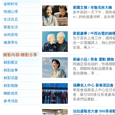
金秋时光
家園文摘 / 布魯克林大橋
情感心理
多年前的一天下午，我和老伴
n）的哈德遜河畔，走向舉世
生活百态
家庭生活
家庭趣事 / 中西合璧的婚
休闲茶馆
兒子原在上海工作，感情
健康养生
在一次電腦課上，熱心的
女孩。兩人一 ...
精彩内容/精彩分享
家緣小品 / 美食 運動 購物
精彩图文
阿姨定居在紐約，性格開
良。閒暇時喜歡品嚐美食
精彩故事
逛街購物，享 ...
精彩话题
福壽老人中心 新春茶話會
精彩视频
華策會福壽老人中心近日
幽默搞笑
會，吸引500多位長者參
長者們品嘗點 ...
参考消息
法拉盛敬老大會 500長者