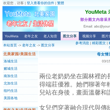
欢迎您，访客 |
登入查看你的信件
|
繁體
YouMet
部分图文内容采用
Email: abc@you
YouMeta
老年之友
老人知音
图文分享
视频分享
图片
参考消息
|
精彩图文
|
本站首页
->
老年之友
->
图文分享
北美家园/美国生活
母女情
洛城生活
03/1
赌城生活
兩位老奶奶坐在園林裡的
南加生活
得端莊優雅。她們聊著年
北加生活
纽约生活
兒站在身後，畫面溫馨和
美国各地
女兒們穿著融合現代與傳
老年之友/生活休闲