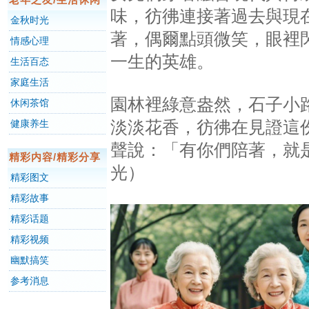
味，彷彿連接著過去與現
金秋时光
著，偶爾點頭微笑，眼裡
情感心理
一生的英雄。
生活百态
家庭生活
園林裡綠意盎然，石子小
休闲茶馆
淡淡花香，彷彿在見證這
健康养生
聲說：「有你們陪著，就
精彩内容/精彩分享
光）
精彩图文
精彩故事
精彩话题
精彩视频
幽默搞笑
参考消息