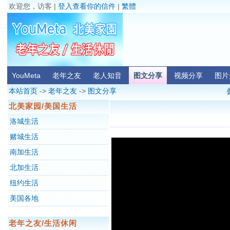
欢迎您，访客 |
登入查看你的信件
|
繁體
YouMeta
老年之友
老人知音
图文分享
视频分享
图片
本站首页
->
老年之友
->
图文分享
北美家园/美国生活
洛城生活
赌城生活
南加生活
北加生活
纽约生活
美国各地
老年之友/生活休闲