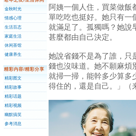
阿姨一個人住，買菜做飯
金秋时光
單吃吃也挺好。她只有一
情感心理
就滿足了。孤獨嗎？她說
生活百态
甚麼都由自己決定。
家庭生活
休闲茶馆
她說省錢不是為了誰，只
健康养生
錢也沒味道。她不願麻煩
精彩内容/精彩分享
就掃一掃，能幹多少算多
精彩图文
得住的，還是自己。」（
精彩故事
精彩话题
精彩视频
幽默搞笑
参考消息