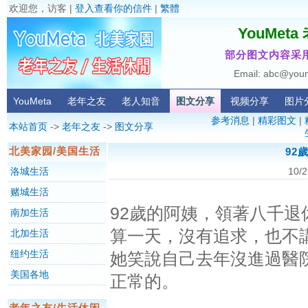
欢迎您，访客 |
登入查看你的信件
|
繁體
YouMet
部分图文内容采用
Email: abc@you
YouMeta
老年之友
老人知音
图文分享
视频分享
图片
参考消息
|
精彩图文
|
本站首页
->
老年之友
->
图文分享
北美家园/美国生活
92
洛城生活
10/2
赌城生活
92歲的阿姨，領著八千
南加生活
算一天，沒有追求，也不
北加生活
纽约生活
她笑說自己去年沒進過醫
美国各地
正常的。
老年之友/生活休闲